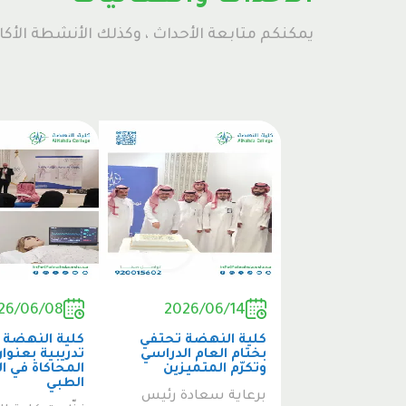
يمكنكم متابعة الأحداث ، وكذلك الأنشطة الأكا
26/06/08
2026/06/14
كلية النهضة تحتفي
كلية النهضة 
بختام العام الدراسي
تدريبية بعنوان
وتكرّم المتميزين
المحاكاة في ا
الطبي
برعاية سعادة رئيس