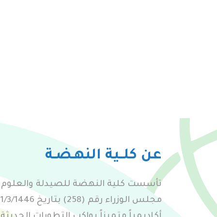
عن كلــية النهـضـة
تأسست كلية النهضة للصيدلة والعلوم 
أكاديمياً متميزاً يواكب التطورات الحديث