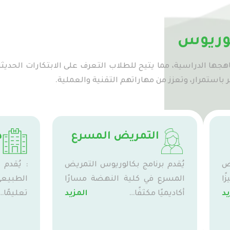
الوريوس
هجها الدراسية، مما يتيح للطلاب التعرف على الابتكارات الحديثة
باستمرار، وتعزز من مهاراتهم التقنية والعملية.
التمريض المسرع
د
يض
يُقدم برنامج بكالوريوس التمريض
: يُقدم 
ًا
المسرع في كلية النهضة مسارًا
الطبيع
يد
أكاديميًا مكثفًا…
المزيد
تعليمًا…