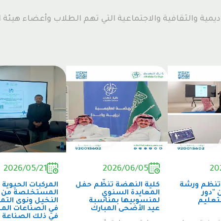
ديمية والثقافية والاجتماعية التي تهم الطلاب وأعضاء هيئة
2026/05/21
2026/06/05
20
تنظم ورشة
كلية النهضة تنظّم حفل
المركبات الحيوية
 "دور
المعايدة السنوي
المستخلصة من أ
لتعليم
لمنسوبيها بمناسبة
النخيل ونوى التمو
عيد الأضحى المبارك
في الصناعات المخ
في ذلك الصناعة ال