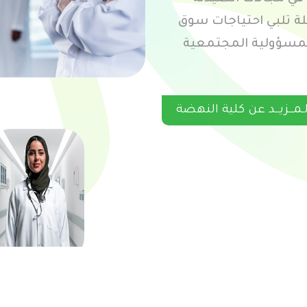
لة تلبي احتياجات سوق
المسؤولية المجتمعية
لـمــزيــد عن كلية النهضة