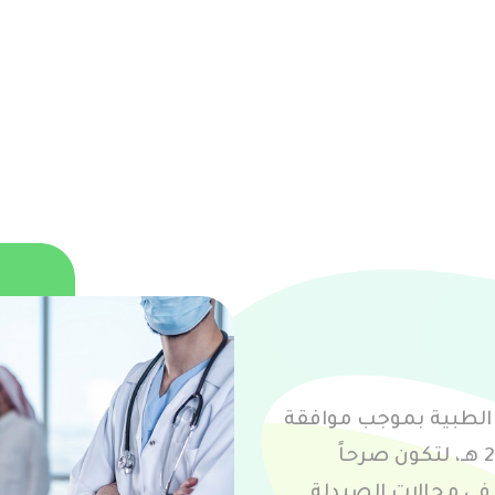
الطبية بموجب موافقة
مجلس الوزراء رقم (258) بتاريخ 21/3/1446 هـ، لتكون صرحاً
ة في مجالات الصيدلة